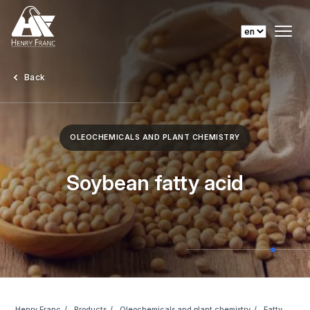
Back
OLEOCHEMICALS AND PLANT CHEMISTRY
Soybean fatty acid
Henry Franc
Products
Oleochemicals and plant chemistry
Fatty