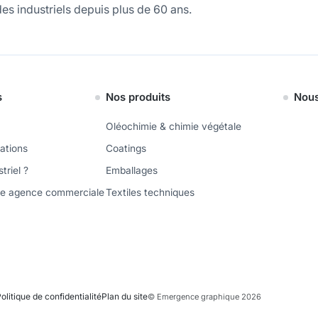
es industriels depuis plus de 60 ans.
s
Nos produits
Nous
Oléochimie & chimie végétale
vations
Coatings
triel ?
Emballages
ne agence commerciale
Textiles techniques
olitique de confidentialité
Plan du site
© Emergence graphique 2026