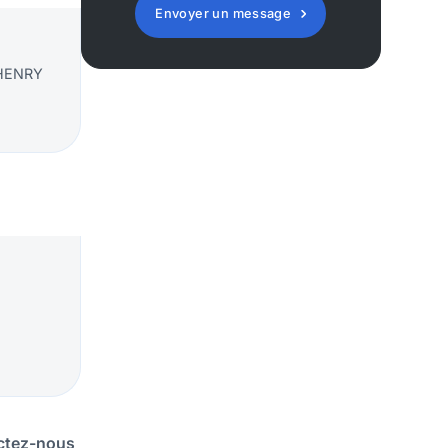
Envoyer un message
,
. HENRY
actez-nous