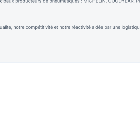
principaux producteurs de pneumatiques : MICHELIN, GOODYEAR, PI
ité, notre compétitivité et notre réactivité aidée par une logistiq