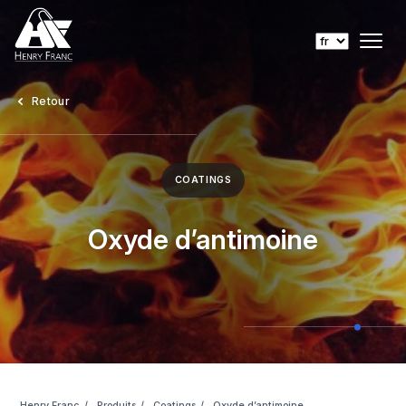
Retour
COATINGS
Oxyde d’antimoine
Henry Franc
Produits
Coatings
Oxyde d’antimoine